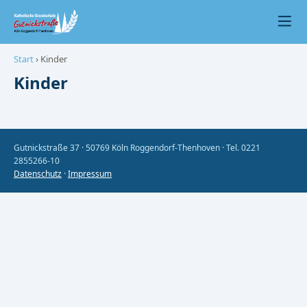
Start
› Kinder
Kinder
Gutnickstraße 37 · 50769 Köln Roggendorf-Thenhoven · Tel. 0221
2855266-10
Datenschutz
·
Impressum